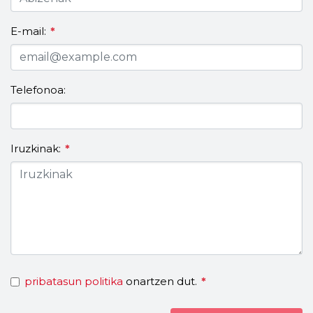
E-mail:
*
Telefonoa:
Iruzkinak:
*
pribatasun politika
onartzen dut.
*