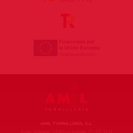
AMIL TORNILLERÍA, S.L.
Avda. Rekalde, 1 Edificio Irubide, 2º - Of. 53-B