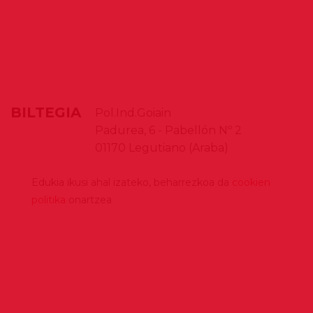
BILTEGIA
Pol.Ind.Goiain
Padurea, 6 - Pabellón Nº 2
01170
Legutiano
(Araba)
Edukia ikusi ahal izateko, beharrezkoa da
cookien
politika
onartzea