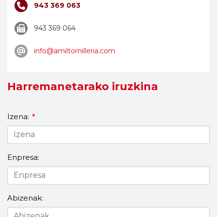
943 369 063
943 369 064
info@amiltornilleria.com
Harremanetarako iruzkina
Izena:
*
Enpresa:
Abizenak: