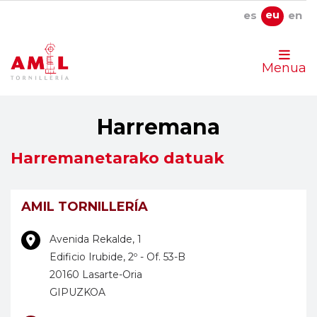
eu
es
en
HASIERA
Menua
PRODUKTUAK
Harremana
KALITATEA
Harremanetarako datuak
HARREMANA
AMIL TORNILLERÍA
Avenida Rekalde, 1
Edificio Irubide, 2º - Of. 53-B
20160
Lasarte-Oria
GIPUZKOA